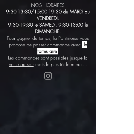
NOS HORAIRES
9:30-13:30/15:00-19:30 du MARDI au
VENDREDI.
9:30-19:30 le SAMEDI. 9:30-13:00 le
DIMANCHE.
Pour gagner du temps, la Pantinoise vous
propose de passer commande avec
le
formulaire
Les commandes sont possibles
jusque la
veille au soir
mais le plus tôt le mieux...