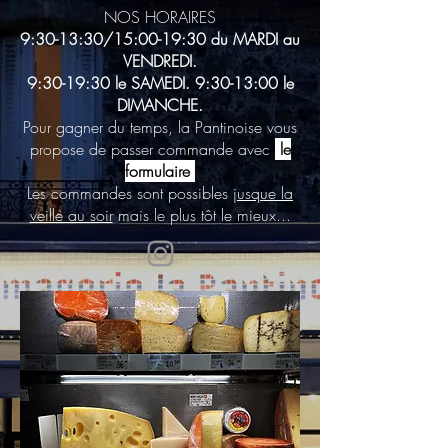
NOS HORAIRES
9:30-13:30/15:00-19:30 du MARDI au
VENDREDI.
9:30-19:30 le SAMEDI. 9:30-13:00 le
DIMANCHE.
Pour gagner du temps, la Pantinoise vous
propose de passer commande avec
le
formulaire
Les commandes sont possibles
jusque la
veille au soir
mais le plus tôt le mieux...